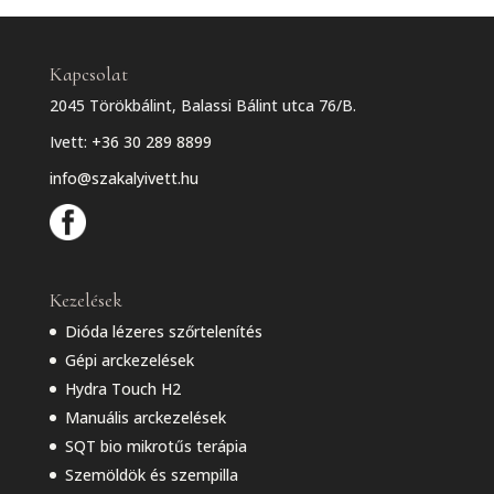
Kapcsolat
2045 Törökbálint, Balassi Bálint utca 76/B.
Ivett:
+36 30 289 8899
info@szakalyivett.hu
Kezelések
Dióda lézeres szőrtelenítés
Gépi arckezelések
Hydra Touch H2
Manuális arckezelések
SQT bio mikrotűs terápia
Szemöldök és szempilla