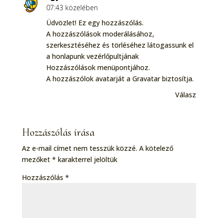
07:43 közelében
Üdvözlet! Ez egy hozzászólás.
A hozzászólások moderálásához,
szerkesztéséhez és törléséhez látogassunk el
a honlapunk vezérlőpultjának
Hozzászólások menüpontjához.
A hozzászólok avatarját a
Gravatar
biztosítja.
Válasz
Hozzászólás írása
Az e-mail címet nem tesszük közzé.
A kötelező
mezőket
*
karakterrel jelöltük
Hozzászólás
*