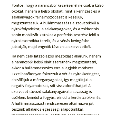
Fontos, hogy a narancsbőr kezelésénél ne csak a külső
okokat, hanem a belső okokat, mint a keringést és a
salakanyagok felhalmozódását is kezeljük,
megszüntessük. A hullámmasszázs a szövetekből a
nyirokfolyadékot, a salakanyagokat, és a zsírbontás
során mobilizált zsírokat a perifériás testrész felől a
nyirokcsomókba terelik, és a vénás keringésbe
juttatják, majd engedik távozni a szervezetből.
Ha nem csak látszólagos megoldást akarunk, hanem
a narancsbőr belső okát szeretnénk megszüntetni,
akkor a hullámmasszázs erre a legjobb módszer.
Ezzel hatékonyan fokozzuk a vér-és nyirokkeringést,
elszállítjuk a méreganyagokat, így megállítjuk a
negatív folyamatokat, sőt visszafordíthatjuk! A
szervezet távozó salakanyagaival a savasság is
csökken, beindul a fogyás, elindul a kerületcsökkenés.
A hullámmasszázst rendszeresen alkalmazva jót
teszünk általános egészségi állapotunkkal,