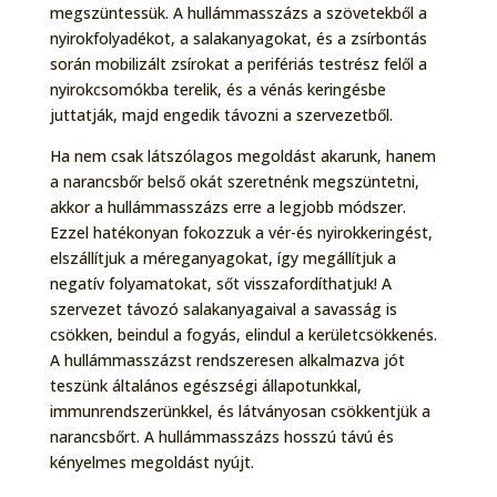
megszüntessük. A hullámmasszázs a szövetekből a
nyirokfolyadékot, a salakanyagokat, és a zsírbontás
során mobilizált zsírokat a perifériás testrész felől a
nyirokcsomókba terelik, és a vénás keringésbe
juttatják, majd engedik távozni a szervezetből.
Ha nem csak látszólagos megoldást akarunk, hanem
a narancsbőr belső okát szeretnénk megszüntetni,
akkor a hullámmasszázs erre a legjobb módszer.
Ezzel hatékonyan fokozzuk a vér-és nyirokkeringést,
elszállítjuk a méreganyagokat, így megállítjuk a
negatív folyamatokat, sőt visszafordíthatjuk! A
szervezet távozó salakanyagaival a savasság is
csökken, beindul a fogyás, elindul a kerületcsökkenés.
A hullámmasszázst rendszeresen alkalmazva jót
teszünk általános egészségi állapotunkkal,
immunrendszerünkkel, és látványosan csökkentjük a
narancsbőrt. A hullámmasszázs hosszú távú és
kényelmes megoldást nyújt.