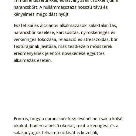
immunrendszerünkkel, és látványosan csökkentjük a
narancsbőrt. A hullámmasszázs hosszú távú és
kényelmes megoldást nyújt.
Esztétikai és általános alkalmazások: salaktalanítás,
narancsbőr kezelése, karcsúsítás, nyirokkeringés és
vérkeringés fokozása, relaxáció és stresszoldás, bőr
textúrájának javítása, más testkezelő módszerek
eredményeinek jelentős növekedése együttes
alkalmazás esetén.
A hullámmasszázs működése
Fontos, hogy a narancsbőr kezelésénél ne csak a külső
okokat, hanem a belső okokat, mint a keringést és a
salakanyagok felhalmozódását is kezeljük,