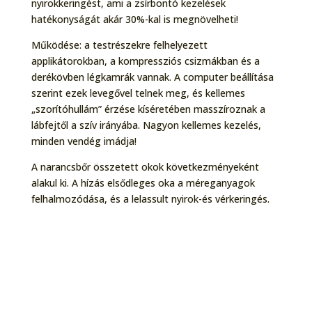
nyirokkeringést, ami a zsírbontó kezelések
hatékonyságát akár 30%-kal is megnövelheti!
Működése: a testrészekre felhelyezett
applikátorokban, a kompressziós csizmákban és a
derékövben légkamrák vannak. A computer beállítása
szerint ezek levegővel telnek meg, és kellemes
„szorítóhullám” érzése kíséretében masszíroznak a
lábfejtől a szív irányába. Nagyon kellemes kezelés,
minden vendég imádja!
A narancsbőr összetett okok következményeként
alakul ki. A hízás elsődleges oka a méreganyagok
felhalmozódása, és a lelassult nyirok-és vérkeringés.