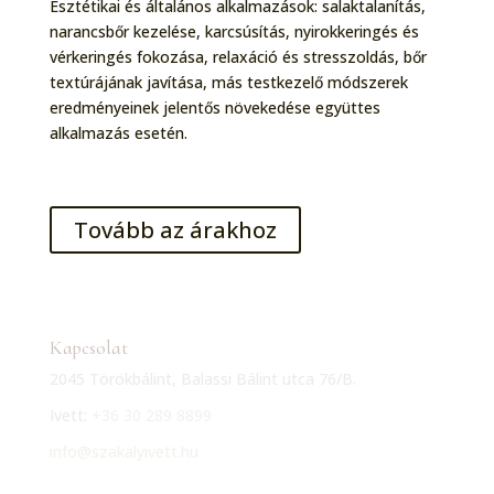
Esztétikai és általános alkalmazások: salaktalanítás,
narancsbőr kezelése, karcsúsítás, nyirokkeringés és
vérkeringés fokozása, relaxáció és stresszoldás, bőr
textúrájának javítása, más testkezelő módszerek
eredményeinek jelentős növekedése együttes
alkalmazás esetén.
Tovább az árakhoz
Kapcsolat
2045 Törökbálint, Balassi Bálint utca 76/B.
Ivett:
+36 30 289 8899
info@szakalyivett.hu