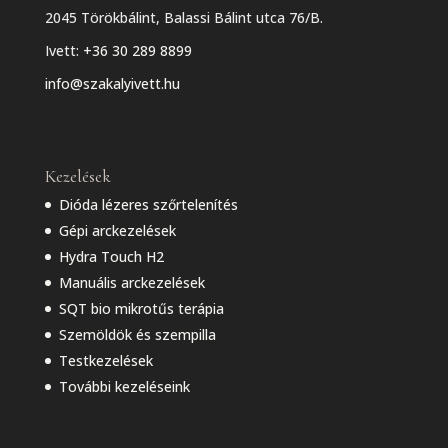
2045 Törökbálint, Balassi Bálint utca 76/B.
Ivett:
+36 30 289 8899
info@szakalyivett.hu
Kezelések
Dióda lézeres szőrtelenítés
Gépi arckezelések
Hydra Touch H2
Manuális arckezelések
SQT bio mikrotűs terápia
Szemöldök és szempilla
Testkezelések
További kezeléseink