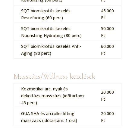
SQT biomikrotűs kezelés
45.000
Resurfacing (60 perc)
Ft
SQT biomikrotűs kezelés
50.000
Nourishing Hydrating (80 perc)
Ft
SQT biomikrotűs kezelés Anti-
60.000
Aging (80 perc)
Ft
Masszázs/Wellness kezelések
Kozmetikai arc, nyak és
20.000
dekoltázs masszázs (időtartam:
Ft
45 perc)
GUA SHA és arcroller lifting
20.000
masszázs (időtartam: 1 óra)
Ft