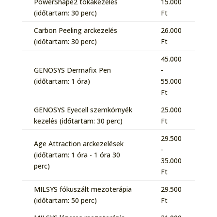
PowerShape2 tokakezelés
15.000
(időtartam: 30 perc)
Ft
Carbon Peeling arckezelés
26.000
(időtartam: 30 perc)
Ft
45.000
GENOSYS Dermafix Pen
-
(időtartam: 1 óra)
55.000
Ft
GENOSYS Eyecell szemkörnyék
25.000
kezelés (időtartam: 30 perc)
Ft
29.500
Age Attraction arckezelések
-
(időtartam: 1 óra - 1 óra 30
35.000
perc)
Ft
MILSYS fókuszált mezoterápia
29.500
(időtartam: 50 perc)
Ft