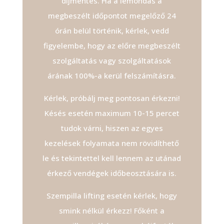
díjmentes. Ha a lemondás a
megbeszélt időpontot megelőző 24
órán belül történik, kérlek, vedd
figyelembe, hogy az előre megbeszélt
szolgáltatás vagy szolgáltatások
árának 100%-a kerül felszámításra.
Kérlek, próbálj meg pontosan érkezni!
Késés esetén maximum 10-15 percet
tudok várni, hiszen az egyes
kezelések folyamata nem rövidíthető
le és tekintettel kell lennem az utánad
érkező vendégek időbeosztására is.
Szempilla lifting esetén kérlek, hogy
smink nélkül érkezz! Főként a