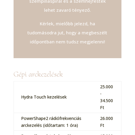
szempillaspirál és a szemhéjfesték
lehet zavaró tényező.
Kérlek, mielőbb jelezd, ha
tudomásodra jut, hogy a megbeszélt
időpontban nem tudsz megjelenni!
Gépi arckezelések
25.000
-
Hydra Touch kezelések
34.500
Ft
PowerShape2 rádiófrekvenciás
26.000
arckezelés (időtartam: 1 óra)
Ft