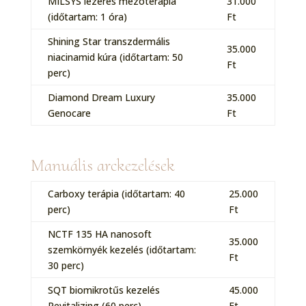
MILSYS lézeres mezoterápia
31.000
(időtartam: 1 óra)
Ft
Shining Star transzdermális
35.000
niacinamid kúra (időtartam: 50
Ft
perc)
Diamond Dream Luxury
35.000
Genocare
Ft
Manuális arckezelések
Carboxy terápia (időtartam: 40
25.000
perc)
Ft
NCTF 135 HA nanosoft
35.000
szemkörnyék kezelés (időtartam:
Ft
30 perc)
SQT biomikrotűs kezelés
45.000
Revitalizing (60 perc)
Ft