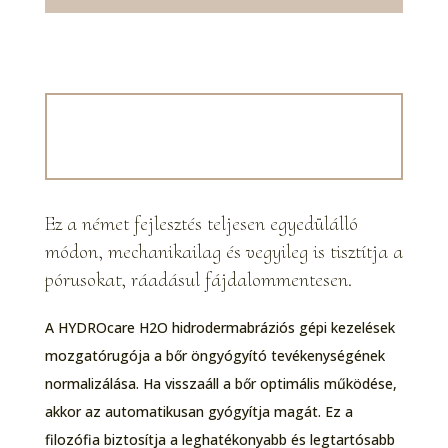
A kezelés előnyei
Ez a német fejlesztés teljesen egyedülálló
módon, mechanikailag és vegyileg is tisztítja a
pórusokat, ráadásul fájdalommentesen.
A HYDROcare H2O hidrodermabráziós gépi kezelések
mozgatórugója a bőr öngyógyító tevékenységének
normalizálása. Ha visszaáll a bőr optimális működése,
akkor az automatikusan gyógyítja magát. Ez a
filozófia biztosítja a leghatékonyabb és legtartósabb