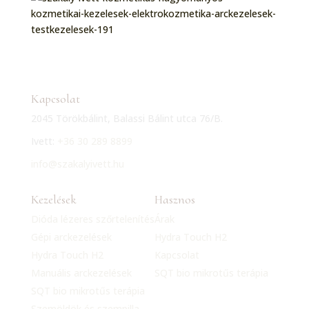
Kapcsolat
2045 Törökbálint, Balassi Bálint utca 76/B.
Ivett:
+36 30 289 8899
info@szakalyivett.hu
Kezelések
Hasznos
Dióda lézeres szőrtelenítés
Árak
Gépi arckezelések
Hydra Touch H2
Hydra Touch H2
Kapcsolat
Manuális arckezelések
SQT bio mikrotűs terápia
SQT bio mikrotűs terápia
Szemöldök és szempilla