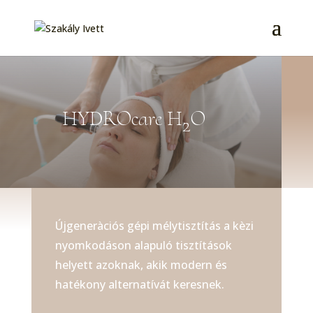
HYDROcare H
O
2
Újgeneràciós gépi mélytisztítás a kèzi
nyomkodáson alapuló tisztítások
helyett azoknak, akik modern és
hatékony alternatívát keresnek.