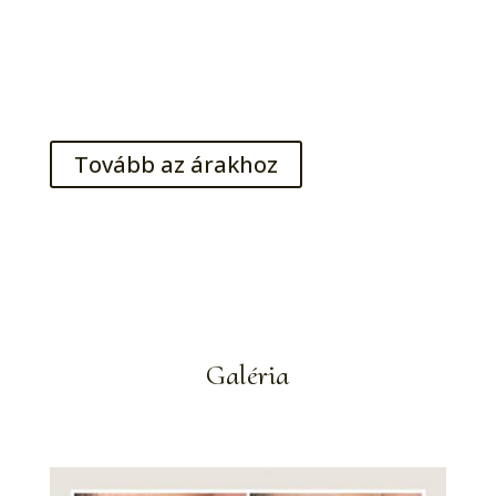
hatása is van.
A kezelés mindig 100%-ig biztonságos, nem fordulhat
elő túlkoptatott bőrstruktúra, a túlkoptatás esetleges
mellékhatásai teljesen kiküszöbölődnek.
Tovább az árakhoz
Galéria