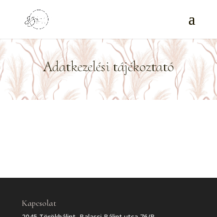
Adatkezelési tájékoztató
Kapcsolat
2045 Törökbálint, Balassi Bálint utca 76/B.