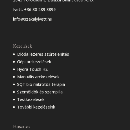
Ivett:
+36 30 289 8899
info@szakalyivett.hu
Kezelések
Dióda lézeres szőrtelenítés
Gépi arckezelések
Hydra Touch H2
Manuális arckezelések
SQT bio mikrotűs terápia
Szemöldök és szempilla
Testkezelések
További kezeléseink
Hasznos